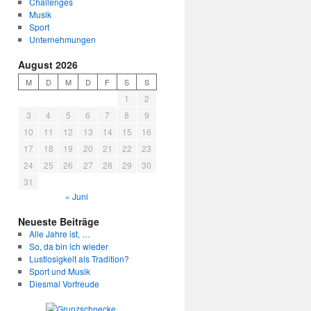
Challenges
Musik
Sport
Unternehmungen
August 2026
M
D
M
D
F
S
S
1
2
3
4
5
6
7
8
9
10
11
12
13
14
15
16
17
18
19
20
21
22
23
24
25
26
27
28
29
30
31
« Juni
Neueste Beiträge
Alle Jahre ist, …
So, da bin ich wieder
Lustlosigkeit als Tradition?
Sport und Musik
Diesmal Vorfreude