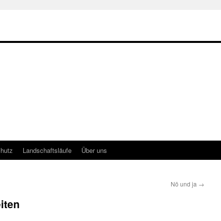
hutz
Landschaftsläufe
Über uns
Nö und ja
→
iten