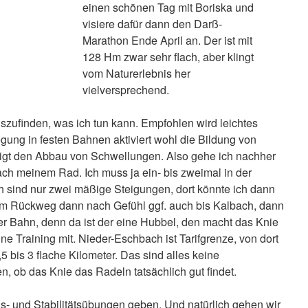
einen schönen Tag mit Boriska und
visiere dafür dann den Darß-
Marathon Ende April an. Der ist mit
128 Hm zwar sehr flach, aber klingt
vom Naturerlebnis her
vielversprechend.
auszufinden, was ich tun kann. Empfohlen wird leichtes
ung in festen Bahnen aktiviert wohl die Bildung von
gt den Abbau von Schwellungen. Also gehe ich nachher
ach meinem Rad. Ich muss ja ein- bis zweimal in der
 sind nur zwei mäßige Steigungen, dort könnte ich dann
em Rückweg dann nach Gefühl ggf. auch bis Kalbach, dann
er Bahn, denn da ist der eine Hubbel, den macht das Knie
ne Training mit. Nieder-Eschbach ist Tarifgrenze, von dort
 bis 3 flache Kilometer. Das sind alles keine
, ob das Knie das Radeln tatsächlich gut findet.
gs- und Stabilitätsübungen geben. Und natürlich gehen wir