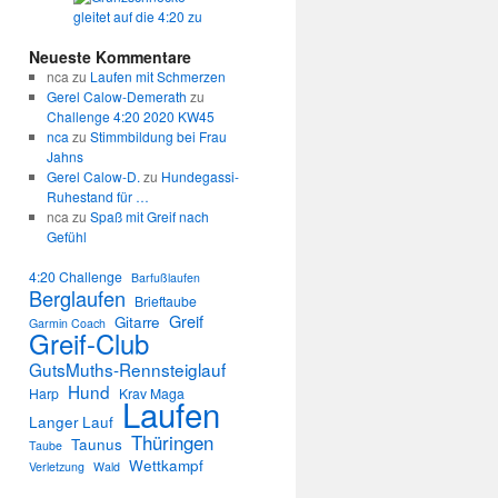
Neueste Kommentare
nca
zu
Laufen mit Schmerzen
Gerel Calow-Demerath
zu
Challenge 4:20 2020 KW45
nca
zu
Stimmbildung bei Frau
Jahns
Gerel Calow-D.
zu
Hundegassi-
Ruhestand für …
nca
zu
Spaß mit Greif nach
Gefühl
4:20 Challenge
Barfußlaufen
Berglaufen
Brieftaube
Greif
Gitarre
Garmin Coach
Greif-Club
GutsMuths-Rennsteiglauf
Hund
Harp
Krav Maga
Laufen
Langer Lauf
Thüringen
Taunus
Taube
Wettkampf
Verletzung
Wald