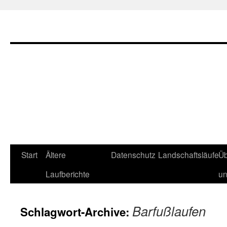
Zum
Start
Ältere
Datenschutz
Landschaftsläufe
Üb
Inhalt
Laufberichte
u
springen
Barfußlaufen
Schlagwort-Archive: