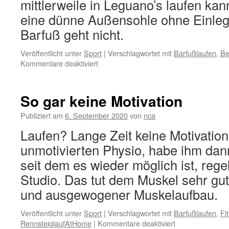
mittlerweile in Leguano’s laufen ka
eine dünne Außensohle ohne Einleg
Barfuß geht nicht.
Veröffentlicht unter
Sport
|
Verschlagwortet mit
Barfußlaufen
,
Be
für
Kommentare deaktiviert
Barfuß
im
Taunus
So gar keine Motivation
Publiziert am
6. September 2020
von
nca
Laufen? Lange Zeit keine Motivation
unmotivierten Physio, habe ihm dan
seit dem es wieder möglich ist, reg
Studio. Das tut dem Muskel sehr gu
und ausgewogener Muskelaufbau.
Veröffentlicht unter
Sport
|
Verschlagwortet mit
Barfußlaufen
,
Fi
für
RennsteiglaufAtHome
|
Kommentare deaktiviert