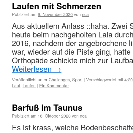
Laufen mit Schmerzen
Publiziert am
9. November 2020
von
nca
Aus aktuellem Anlass ::haha. Zwei 
heute beim nachgeholten Lala durch
2016, nachdem der angebrochene li
war, wieder auf die Piste ging, hatt
Orthopäde schickte mich zur Laufb
Weiterlesen
→
Veröffentlicht unter
Challenges
,
Sport
|
Verschlagwortet mit
4:20
Lauf
,
Laufen
|
Ein Kommentar
Barfuß im Taunus
Publiziert am
18. Oktober 2020
von
nca
Es ist krass, welche Bodenbeschaff