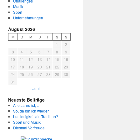
Challenges
Musik
Sport
Unternehmungen
August 2026
M
D
M
D
F
S
S
1
2
3
4
5
6
7
8
9
10
11
12
13
14
15
16
17
18
19
20
21
22
23
24
25
26
27
28
29
30
31
« Juni
Neueste Beiträge
Alle Jahre ist, …
So, da bin ich wieder
Lustlosigkeit als Tradition?
Sport und Musik
Diesmal Vorfreude