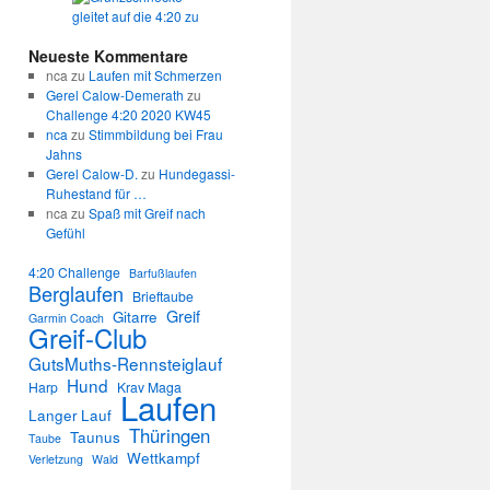
Neueste Kommentare
nca
zu
Laufen mit Schmerzen
Gerel Calow-Demerath
zu
Challenge 4:20 2020 KW45
nca
zu
Stimmbildung bei Frau
Jahns
Gerel Calow-D.
zu
Hundegassi-
Ruhestand für …
nca
zu
Spaß mit Greif nach
Gefühl
4:20 Challenge
Barfußlaufen
Berglaufen
Brieftaube
Greif
Gitarre
Garmin Coach
Greif-Club
GutsMuths-Rennsteiglauf
Hund
Harp
Krav Maga
Laufen
Langer Lauf
Thüringen
Taunus
Taube
Wettkampf
Verletzung
Wald