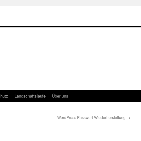
hutz
Landschaftsläufe
Über uns
WordPress Passwort-Wiederherstellung
→
n