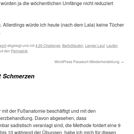
 würden ja die wöchentlichen Umfänge nicht reduziert
eh. Allerdings würde ich heute (nach dem Lala) keine Tücher
.
port
abgelegt und mit
4:20 Challenge
,
Barfußlaufen
,
Langer Lauf
,
Laufen
auf den
Permalink
.
WordPress Passwort-Wiederherstellung
→
t Schmerzen
r mit der Fußanatomie beschäftigt und mit den
merzbehandlung. Davon abgesehen, dass
bar sadistisch veranlagt sind, die Methode fordert eine 9
 bis 10 während der Übungen, habe ich mich für diesen