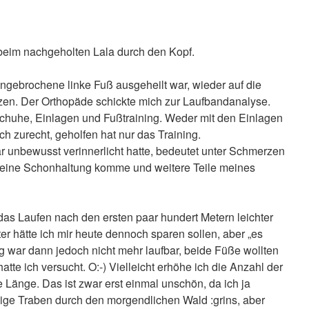
beim nachgeholten Lala durch den Kopf.
ngebrochene linke Fuß ausgeheilt war, wieder auf die
rzen. Der Orthopäde schickte mich zur Laufbandanalyse.
chuhe, Einlagen und Fußtraining. Weder mit den Einlagen
h zurecht, geholfen hat nur das Training.
 unbewusst verinnerlicht hatte, bedeutet unter Schmerzen
in eine Schonhaltung komme und weitere Teile meines
 das Laufen nach den ersten paar hundert Metern leichter
eter hätte ich mir heute dennoch sparen sollen, aber „es
ng war dann jedoch nicht mehr laufbar, beide Füße wollten
atte ich versucht. O:-) Vielleicht erhöhe ich die Anzahl der
e Länge. Das ist zwar erst einmal unschön, da ich ja
wige Traben durch den morgendlichen Wald :grins, aber