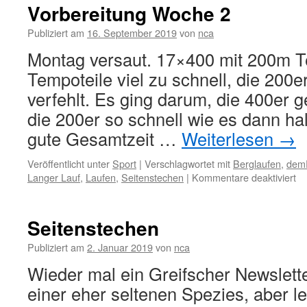
Vorbereitung Woche 2
Publiziert am
16. September 2019
von
nca
Montag versaut. 17×400 mit 200m T
Tempoteile viel zu schnell, die 200e
verfehlt. Es ging darum, die 400er 
die 200er so schnell wie es dann ha
gute Gesamtzeit …
Weiterlesen
→
Veröffentlicht unter
Sport
|
Verschlagwortet mit
Berglaufen
,
demR
für
Langer Lauf
,
Laufen
,
Seitenstechen
|
Kommentare deaktiviert
Vo
W
2
Seitenstechen
Publiziert am
2. Januar 2019
von
nca
Wieder mal ein Greifscher Newslette
einer eher seltenen Spezies, aber le