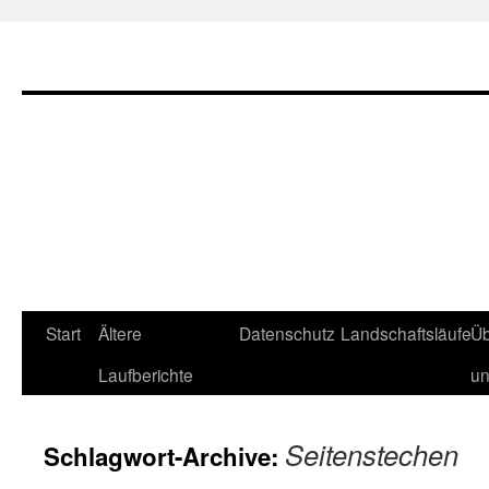
Zum
Start
Ältere
Datenschutz
Landschaftsläufe
Üb
Inhalt
Laufberichte
u
springen
Seitenstechen
Schlagwort-Archive: