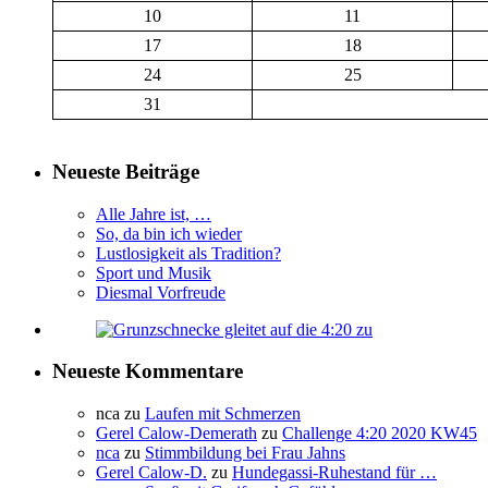
10
11
17
18
24
25
31
Neueste Beiträge
Alle Jahre ist, …
So, da bin ich wieder
Lustlosigkeit als Tradition?
Sport und Musik
Diesmal Vorfreude
Neueste Kommentare
nca
zu
Laufen mit Schmerzen
Gerel Calow-Demerath
zu
Challenge 4:20 2020 KW45
nca
zu
Stimmbildung bei Frau Jahns
Gerel Calow-D.
zu
Hundegassi-Ruhestand für …