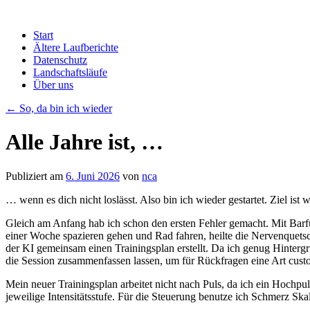
Zum
Start
Inhalt
Ältere Laufberichte
springen
Datenschutz
Landschaftsläufe
Über uns
←
So, da bin ich wieder
Alle Jahre ist, …
Publiziert am
6. Juni 2026
von
nca
… wenn es dich nicht loslässt. Also bin ich wieder gestartet. Ziel is
Gleich am Anfang hab ich schon den ersten Fehler gemacht. Mit Barfu
einer Woche spazieren gehen und Rad fahren, heilte die Nervenquetsc
der KI gemeinsam einen Trainingsplan erstellt. Da ich genug Hinterg
die Session zusammenfassen lassen, um für Rückfragen eine Art custo
Mein neuer Trainingsplan arbeitet nicht nach Puls, da ich ein Hochpu
jeweilige Intensitätsstufe. Für die Steuerung benutze ich Schmerz Sk