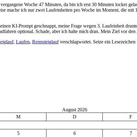
 war vergangene Woche 47 Minuten, da bin ich erst 30 Minuten locker ge
ise mache ich nur zwei Laufeinheiten pro Woche im Moment, die mit 1
r meinen KI-Prompt geschnappt, meine Frage wegen 3. Laufeinheit drunte
fahren optional. Schade, aber ich halte mich dran. Mein Ziel vor den
eiglauf
,
Laufen
,
Rennsteiglauf
verschlagwortet. Setze ein Lesezeichen
August 2026
M
D
F
5
6
7