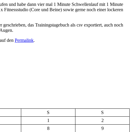
laufen und habe dann vier mal 1 Minute Schwellenlauf mit 1 Minute
x Fitnessstudio (Core und Beine) sowie gerne noch einer lockeren
r geschrieben, das Trainingstagebuch als csv exportiert, auch noch
 Augen.
 auf den
Permalink
.
S
S
1
2
8
9