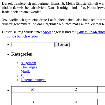
Derzeit trainiere ich mit geringer Intensität. Meine längste Einheit
trödeln dazwischen absolviert. Danach ruhig heimlaufen. Normalerwe
Radeinheit ergänzt werden.
Jetzt wollte ich gern eine dritte Laufeinheit haben, also habe ich mi
drunter gehämmert und das Ergebnis? Nö, zweimal Laufen, einmal Rad
Dieser Beitrag wurde unter
Sport
abgelegt und mit
GutsMuths-Rennst
←
So, da bin ich wieder
Suchen
nach:
Kategorien
Allgemein
Challenges
Musik
Sport
Unternehmungen
M
D
3
4