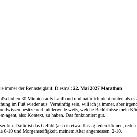
t wie immer der Rennsteiglauf. Diesmal:
22. Mai 2027 Marathon
ßschuhen 30 Minuten aufs Laufband und natürlich nicht runter, als es
hung im Fuß wieder aus. Vernünftig sein, will ich ja immer, aber irgen
rundwissen besitze und mittlerweile weiß, welche Bedürfnisse mein Kör
m-agent, also Kontext, zu haben. Das funktioniert gut.
lser bin. Dafür ist das Gefühl (also in etwa: flüssig reden können, red
ala 0-10 und Morgensteifigkeit, meinem Alter angemessen, 2-10.