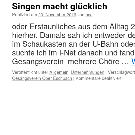
Singen macht glücklich
Publiziert am
20. November 2019
von
nca
oder Erstaunliches aus dem Alltag 
hierher. Damals sah ich entweder de
im Schaukasten an der U-Bahn oder
suchte ich im I-Net danach und fand
Gesangsverein mehrere Chöre …
Veröffentlicht unter
Allgemein
,
Unternehmungen
|
Verschlagwort
für
Gesangsverein Ober-Eschbach
|
Kommentare deaktiviert
Singen
macht
glückli