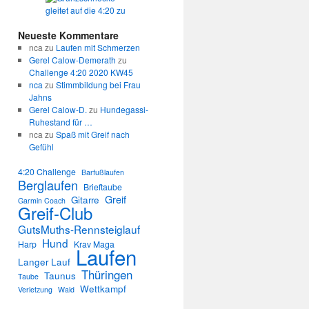
Neueste Kommentare
nca
zu
Laufen mit Schmerzen
Gerel Calow-Demerath
zu
Challenge 4:20 2020 KW45
nca
zu
Stimmbildung bei Frau
Jahns
Gerel Calow-D.
zu
Hundegassi-
Ruhestand für …
nca
zu
Spaß mit Greif nach
Gefühl
4:20 Challenge
Barfußlaufen
Berglaufen
Brieftaube
Greif
Gitarre
Garmin Coach
Greif-Club
GutsMuths-Rennsteiglauf
Hund
Harp
Krav Maga
Laufen
Langer Lauf
Thüringen
Taunus
Taube
Wettkampf
Verletzung
Wald