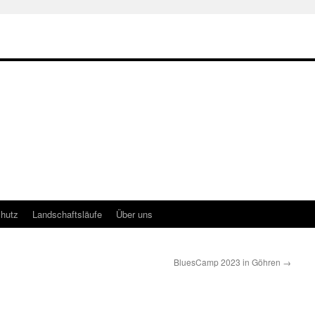
hutz
Landschaftsläufe
Über uns
BluesCamp 2023 in Göhren
→