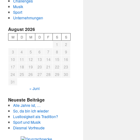
Challenges
Musik
Sport
Unternehmungen
August 2026
M
D
M
D
F
S
S
1
2
3
4
5
6
7
8
9
10
11
12
13
14
15
16
17
18
19
20
21
22
23
24
25
26
27
28
29
30
31
« Juni
Neueste Beiträge
Alle Jahre ist, …
So, da bin ich wieder
Lustlosigkeit als Tradition?
Sport und Musik
Diesmal Vorfreude