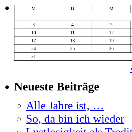
M
D
M
3
4
5
10
11
12
17
18
19
24
25
26
31
Neueste Beiträge
Alle Jahre ist, …
So, da bin ich wieder
Lustlosigkeit als Tradi