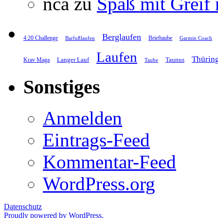
nca
zu
Spaß mit Greif
Berglaufen
4:20 Challenge
Brieftaube
Barfußlaufen
Garmin Coach
Laufen
Thürin
Langer Lauf
Taunus
Krav Maga
Taube
Sonstiges
Anmelden
Eintrags-Feed
Kommentar-Feed
WordPress.org
Datenschutz
Proudly powered by WordPress.