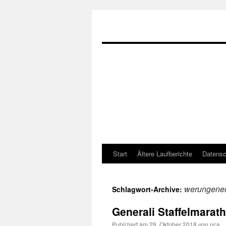
Zum
Start
Ältere Laufberichte
Datensc
Inhalt
werungener
Schlagwort-Archive:
springen
Generali Staffelmarat
Publiziert am
29. Oktober 2018
von
nca