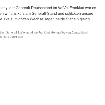
arty der Generali Deutschland im VaiVai Frankfurt war es
fen wir uns kurz am Generali-Stand und schickten unsere
cke. Bis zum dritten Wechsel lagen beide Staffeln gleich …
 mit
Generali Staffelmarathon Frankfurt
,
GeneralibewegtDeutschland
,
für
ntare deaktiviert
Generali
Staffelmarathon
Frankfurt
2018