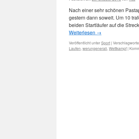
Nach einer sehr schönen Pastap
gestern dann soweit. Um 10 tra
beiden Startläufer auf die Stre
Weiterlesen
→
Veröffentlicht unter
Sport
|
Verschlagwortet
Laufen
,
werungenerali
,
Wettkampf
|
Komme