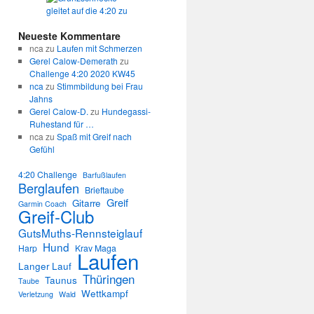
Neueste Kommentare
nca
zu
Laufen mit Schmerzen
Gerel Calow-Demerath
zu
Challenge 4:20 2020 KW45
nca
zu
Stimmbildung bei Frau
Jahns
Gerel Calow-D.
zu
Hundegassi-
Ruhestand für …
nca
zu
Spaß mit Greif nach
Gefühl
4:20 Challenge
Barfußlaufen
Berglaufen
Brieftaube
Greif
Gitarre
Garmin Coach
Greif-Club
GutsMuths-Rennsteiglauf
Hund
Harp
Krav Maga
Laufen
Langer Lauf
Thüringen
Taunus
Taube
Wettkampf
Verletzung
Wald