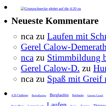
Neueste Kommentare
nca
zu
Laufen mit Sc
Gerel Calow-Demerat
nca
zu
Stimmbildung b
Gerel Calow-D.
zu
Hun
nca
zu
Spaß mit Greif
Berglaufen
4:20 Challenge
Brieftaube
Barfußlaufen
Garmin Coach
Laufen
Thürin
Langer Lauf
Taunus