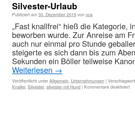
Silvester-Urlaub
Publiziert am
30. Dezember 2019
von
nca
„Fast knallfrei“ hieß die Kategorie, i
beworben wurde. Zur Anreise am Fre
auch nur einmal pro Stunde geball
steigerte es sich dann bis zum Aben
Sekunden ein Böller teilweise Kan
Weiterlesen
→
Veröffentlicht unter
Allgemein
,
Unternehmungen
|
Verschlagwort
für
Knaller
,
Silvester
,
silvester mit Hund
|
Kommentare deaktiviert
Sil
Ur