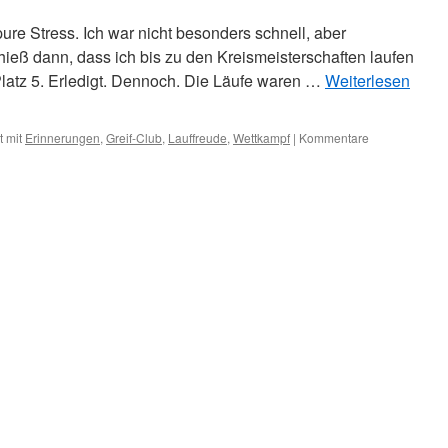
ure Stress. Ich war nicht besonders schnell, aber
 hieß dann, dass ich bis zu den Kreismeisterschaften laufen
Platz 5. Erledigt. Dennoch. Die Läufe waren …
Weiterlesen
 mit
Erinnerungen
,
Greif-Club
,
Lauffreude
,
Wettkampf
|
Kommentare