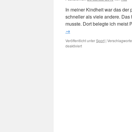
In meiner Kindheit war das der p
schneller als viele andere. Das
musste. Dort belegte ich meist 
→
Veröffentlicht unter
Sport
|
Verschlagwortet
für
deaktiviert
Wettkampf
–
was
bedeutet
das
eigentlich?