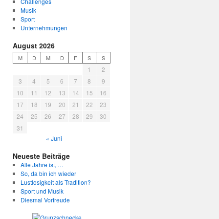
Challenges
Musik
Sport
Unternehmungen
August 2026
M
D
M
D
F
S
S
1
2
3
4
5
6
7
8
9
10
11
12
13
14
15
16
17
18
19
20
21
22
23
24
25
26
27
28
29
30
31
« Juni
Neueste Beiträge
Alle Jahre ist, …
So, da bin ich wieder
Lustlosigkeit als Tradition?
Sport und Musik
Diesmal Vorfreude