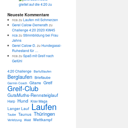
Neueste Kommentare
nca
zu
Laufen mit Schmerzen
Gerel Calow-Demerath
zu
Challenge 4:20 2020 KW45
nca
zu
Stimmbildung bei Frau
Jahns
Gerel Calow-D.
zu
Hundegassi-
Ruhestand für …
nca
zu
Spaß mit Greif nach
Gefühl
4:20 Challenge
Barfußlaufen
Berglaufen
Brieftaube
Greif
Gitarre
Garmin Coach
Greif-Club
GutsMuths-Rennsteiglauf
Hund
Harp
Krav Maga
Laufen
Langer Lauf
Thüringen
Taunus
Taube
Wettkampf
Verletzung
Wald