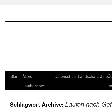
Zum
Start
Ältere
Datenschutz
Landschaftsläufe
Üb
Inhalt
Laufberichte
u
springen
Laufen nach Gef
Schlagwort-Archive: