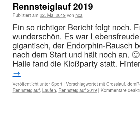
Rennsteiglauf 2019
Publiziert am
22. Mai 2019
von
nca
Ein so richtiger Bericht folgt noch. 
wunderschön. Es war Lebensfreude 
gigantisch, der Endorphin-Rausch b
nach dem Start und hält noch an. 🙂
Halle fand die Kloßparty statt. Hint
→
Veröffentlicht unter
Sport
|
Verschlagwortet mit
Crosslauf
,
demRe
Rennsteiglauf
,
Laufen
,
Rennsteiglauf 2019
|
Kommentare deaktiv