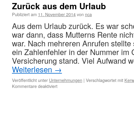
Zurück aus dem Urlaub
Publiziert am
11. November 2014
von
nca
Aus dem Urlaub zurück. Es war sch
war dann, dass Mutterns Rente nich
war. Nach mehreren Anrufen stellte 
ein Zahlenfehler in der Nummer im 
Versicherung stand. Viel Aufwand 
Weiterlesen
→
Veröffentlicht unter
Unternehmungen
|
Verschlagwortet mit
Ker
für
Kommentare deaktiviert
Zurück
aus
dem
Urlaub